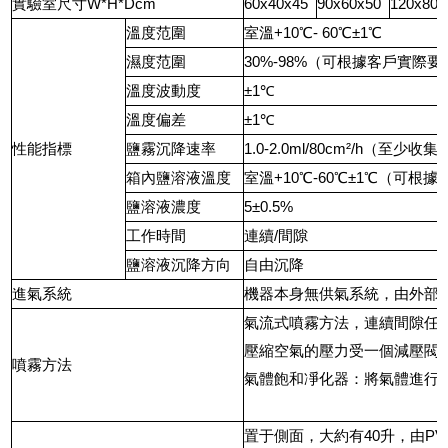
實驗室尺寸W*H*Dcm
60x40x45
90x60x50
120x80x
溫度范圍
室溫+10℃-
60℃±1℃
濕度范圍
30%-98%（可根據客戶實際
溫度波動度
±1℃
溫度偏差
±1℃
性能指標
鹽霧沉降速率
1.0-2.0ml/80cm²/h（至
箱內鹽溶液溫度
室溫+10℃-60℃±1℃（可根
鹽溶液濃度
5±0.5%
工作時間
連續/間隙
鹽溶液沉降方向
自由沉降
進氣系統
機器本身無供氣系統，由外部
氣流式噴霧方法，連續間隙任
壓縮空氣的壓力受一個減壓閥
噴霧方法
氣體飽和凈化器：將氣體進行
置于側面，大約有40升，由P