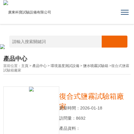
日韩a级片-亚洲另类色综合网站-国产第五页-怡红院成人av-伊人婷婷久久-视频在线
91-色午夜视频-性一交一乱一透一a级-欧洲久久精品-久久国产情侣-日本
wwwwxxxx888
產品中心
當前位置：
主頁
>
產品中心
>
環境溫度測試設備
>
鹽水噴霧試驗箱
>復合式鹽霧
試驗箱廠家
復合式鹽霧試驗箱廠
家
更新時間：2026-01-18
訪問量：8692
產品資料：