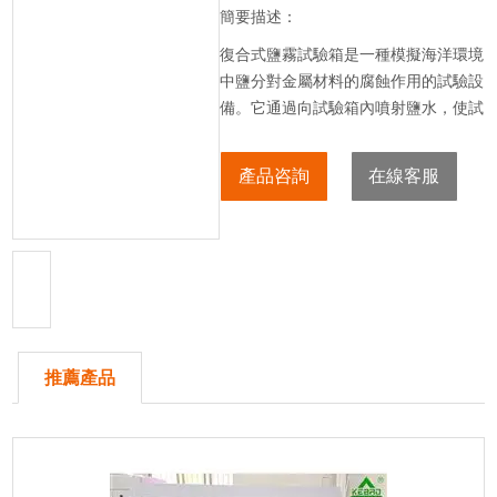
簡要描述：
復合式鹽霧試驗箱是一種模擬海洋環境
中鹽分對金屬材料的腐蝕作用的試驗設
備。它通過向試驗箱內噴射鹽水，使試
驗樣品暴露在含有鹽分的潮濕空氣中，
從而模擬產品在實際使用過程中可能遇
產品咨詢
在線客服
到的腐蝕環境。鹽霧試驗箱內的濕度、
溫度和鹽度等參數可以根據實際需要進
行調整，以滿足不同產品的測試要求。
推薦產品